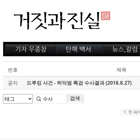
기자 우종창
탄핵 백서
뉴스,칼럼
저서 소개
거짓의 산
공지,새소식
감옥 이야기
법정 녹취록
정계 비화
번호
제목
인터뷰
전문가 칼럼
공지
드루킹 사건 - 허익범 특검 수사결과 (2018.8.27)
검색
첫 페