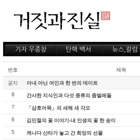
기자 우종창
탄핵 백서
뉴스,칼럼
저서 소개
거짓의 산
공지,새소식
감옥 이야기
법정 녹취록
정계 비화
번호
제목
인터뷰
전문가 칼럼
공지
아내 아닌 여인과 한 번의 데이트
8
간사한 지식인과 다섯 종류의 좀벌레들
7
「삼호어묵」의 새해 새 각오
6
김민철의 꽃 이야기-내 인생의 꽃 한 송이
5
캐나다 산타가 놓고 간 희망의 선물