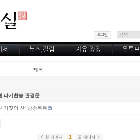
메뉴 건너뛰기
로그인
백서
뉴스,칼럼
자유 광장
유튜브
 산
공지,새소식
회원 게시판
녹취록
정계 비화
자유 게시판
제목
전문가 칼럼
웃고 울고
원 파기환송 판결문
 거짓의 산' 방송목록
1
첫 페이지
끝 페이지