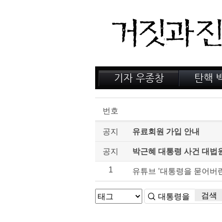
기자 우종창
탄핵 
저서 소개
거짓의
감옥 이야기
법정 
번호
인터뷰
공지
유료회원 가입 안내
공지
박근혜 대통령 사건 대법
1
유튜브 '대통령을 묻어버린
검색