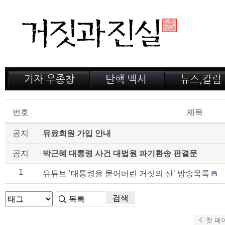
기자 우종창
탄핵 백서
뉴스,칼럼
저서 소개
거짓의 산
공지,새소식
감옥 이야기
법정 녹취록
정계 비화
번호
제목
인터뷰
전문가 칼럼
공지
유료회원 가입 안내
공지
박근혜 대통령 사건 대법원 파기환송 판결문
1
유튜브 '대통령을 묻어버린 거짓의 산' 방송목록
검색
첫 페