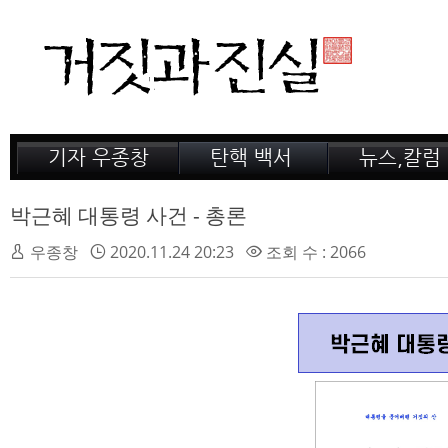
기자 우종창
탄핵 백서
뉴스,칼럼
저서 소개
거짓의 산
공지,새소식
감옥 이야기
법정 녹취록
정계 비화
박근혜 대통령 사건 - 총론
인터뷰
전문가 칼럼
우종창
2020.11.24 20:23
조회 수 : 2066