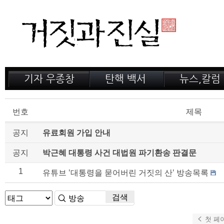
기자 우종창
탄핵 백서
뉴스,칼럼
저서 소개
거짓의 산
공지,새소식
감옥 이야기
법정 녹취록
정계 비화
번호
제목
인터뷰
전문가 칼럼
공지
유료회원 가입 안내
공지
박근혜 대통령 사건 대법원 파기환송 판결문
1
유튜브 '대통령을 묻어버린 거짓의 산' 방송목록
검색
첫 페