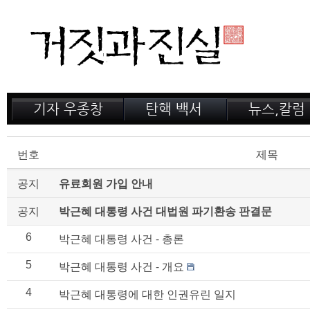
기자 우종창
탄핵 백서
뉴스,칼럼
저서 소개
거짓의 산
공지,새소식
감옥 이야기
법정 녹취록
정계 비화
번호
제목
인터뷰
전문가 칼럼
공지
유료회원 가입 안내
공지
박근혜 대통령 사건 대법원 파기환송 판결문
6
박근혜 대통령 사건 - 총론
5
박근혜 대통령 사건 - 개요
4
박근혜 대통령에 대한 인권유린 일지