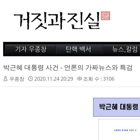
기자 우종창
탄핵 백서
뉴스,칼럼
저서 소개
거짓의 산
공지,새소식
감옥 이야기
법정 녹취록
정계 비화
박근혜 대통령 사건 - 언론의 가짜뉴스와 특검
인터뷰
전문가 칼럼
우종창
2020.11.24 20:29
조회 수 : 3106