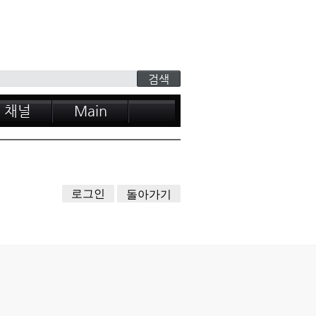
 채널
Main
로그인
돌아가기