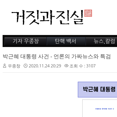
기자 우종창
탄핵 백서
뉴스,칼럼
저서 소개
거짓의 산
공지,새소식
감옥 이야기
법정 녹취록
정계 비화
박근혜 대통령 사건 - 언론의 가짜뉴스와 특검
인터뷰
전문가 칼럼
우종창
2020.11.24 20:29
조회 수 : 3107