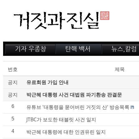
기자 우종창
탄핵 백서
뉴스,칼럼
저서 소개
거짓의 산
공지,새소식
감옥 이야기
법정 녹취록
정계 비화
번호
제목
인터뷰
전문가 칼럼
공지
유료회원 가입 안내
공지
박근혜 대통령 사건 대법원 파기환송 판결문
6
유튜브 '대통령을 묻어버린 거짓의 산' 방송목록
5
JTBC가 보도한 태블릿 사건 일지
4
박근혜 대통령에 대한 인권유린 일지