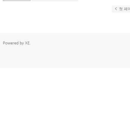
첫 페
Powered by
XE
.