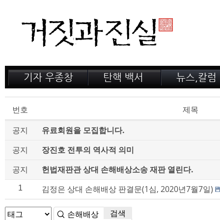
기자 우종창
탄핵 백서
뉴스,칼럼
저서 소개
거짓의 산
공지,새소식
감옥 이야기
법정 녹취록
정계 비화
번호
제목
인터뷰
전문가 칼럼
공지
유료회원을 모집합니다.
공지
장진호 전투의 역사적 의미
공지
헌법재판관 상대 손해배상소송 재판 열린다.
1
김정은 상대 손해배상 판결문(1심, 2020년7월7일)
검색