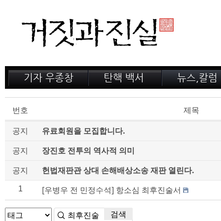
기자 우종창
탄핵 백서
뉴스,칼럼
저서 소개
거짓의 산
공지,새소식
감옥 이야기
법정 녹취록
정계 비화
번호
제목
인터뷰
전문가 칼럼
공지
유료회원을 모집합니다.
공지
장진호 전투의 역사적 의미
공지
헌법재판관 상대 손해배상소송 재판 열린다.
1
[우병우 전 민정수석] 항소심 최후진술서
검색