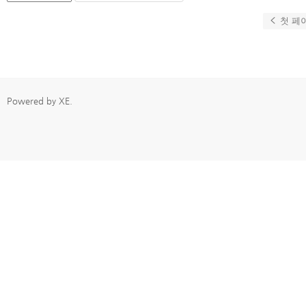
첫 페
Powered by
XE
.