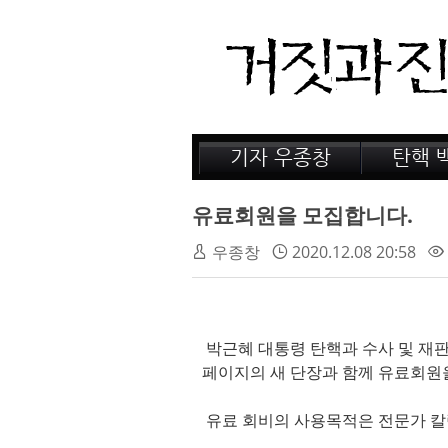
기자 우종창
탄핵 
저서 소개
거짓의
감옥 이야기
법정 
유료회원을 모집합니다.
인터뷰
우종창
2020.12.08 20:58
박근혜 대통령 탄핵과 수사 및 재판
페이지의 새 단장과 함께 유료회원
유료 회비의 사용목적은 전문가 칼럼