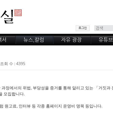
메뉴 건너뛰기
로그인
백서
뉴스,칼럼
자유 광장
유튜브
 산
공지,새소식
회원 게시판
녹취록
정계 비화
자유 게시판
전문가 칼럼
웃고 울고
조회 수 : 4395
 과정에서의 위법, 부당성을 증거를 통해 알리고 있는 「거짓과
을 모집합니다.
 원고료, 인터뷰 등 각종 홈페이지 운영비 명목 등입니다.