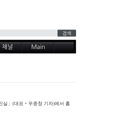
 채널
Main
 진실」(대표‧우종창 기자)에서 홈