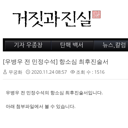
기자 우종창
탄핵 백서
뉴스,칼럼
저서 소개
거짓의 산
공지,새소식
감옥 이야기
법정 녹취록
정계 비화
[우병우 전 민정수석] 항소심 최후진술서
인터뷰
전문가 칼럼
무궁화
2020.11.24 08:57
조회 수 : 1516
우병우 전 민정수석의 항소심 최후진술서입니다.
아래 첨부파일에서 볼 수 있습니다.