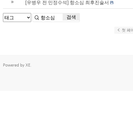
»
[우병우 전 민정수석] 항소심 최후진술서
검색
첫 페
Powered by
XE
.