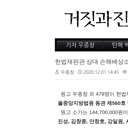
기자 우종창
탄핵 
저서 소개
거짓의
감옥 이야기
법정 
헌법재판관 상대 손해배상소
인터뷰
우종창
2020.12.01 14:45
원고 우종창 외 479명이 헌
울중앙지방법원 동관 제560호
원고 소가는 144,700,000원
진성, 김창종, 안창호, 강일원, 