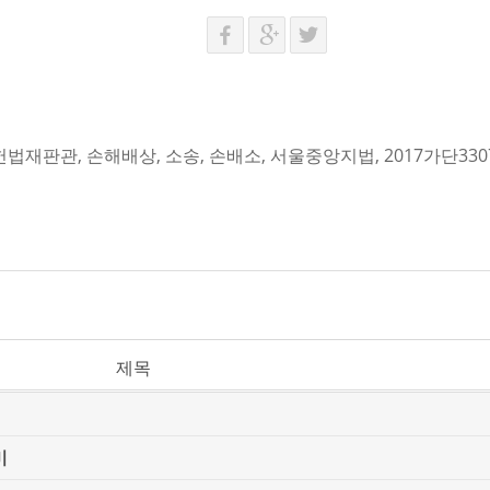
헌법재판관
,
손해배상
,
소송
,
손배소
,
서울중앙지법
,
2017가단330
제목
미