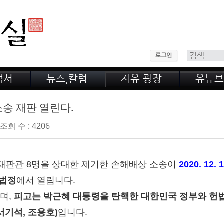
메뉴 건너뛰기
로그인
백서
뉴스,칼럼
자유 광장
유튜브
 산
공지,새소식
회원 게시판
녹취록
정계 비화
자유 게시판
송 재판 열린다.
전문가 칼럼
웃고 울고
조회 수 : 4206
법재판관 8명을 상대한 제기한 손해배상 소송이
2020. 12
 법정
에서 열립니다.
이며,
피고는 박근혜 대통령을 탄핵한 대한민국 정부와 헌법재
서기석, 조용호)
입니다.