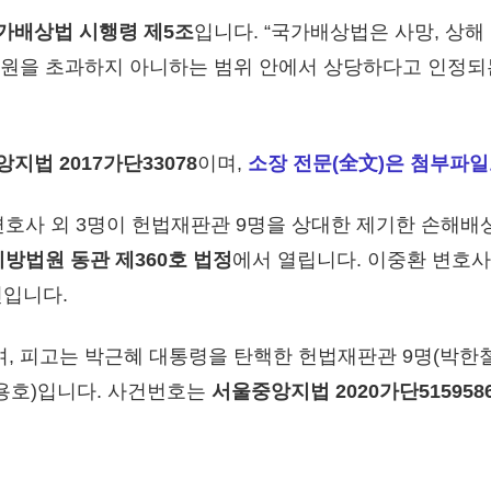
가배상법 시행령 제5조
입니다. “국가배상법은 사망, 상
만원을 초과하지 아니하는 범위 안에서 상당하다고 인정되
지법 2017가단33078
이며,
소장 전문(全文)은 첨부파
변호사 외 3명이 헌법재판관 9명을 상대한 제기한 손해배
앙지방법원 동관 제360호 법정
에서 열립니다. 이중환 변호
인입니다.
이며, 피고는 박근혜 대통령을 탄핵한 헌법재판관 9명(박한철
 조용호)입니다. 사건번호는
서울중앙지법 2020가단515958