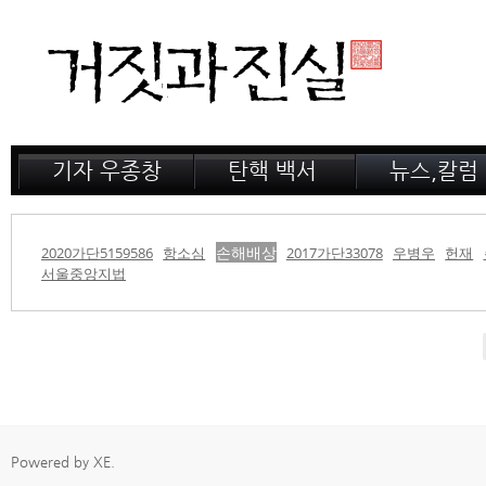
기자 우종창
탄핵 백서
뉴스,칼럼
저서 소개
거짓의 산
공지,새소식
감옥 이야기
법정 녹취록
정계 비화
인터뷰
전문가 칼럼
손해배상
2020가단5159586
항소심
2017가단33078
우병우
헌재
서울중앙지법
Powered by
XE
.