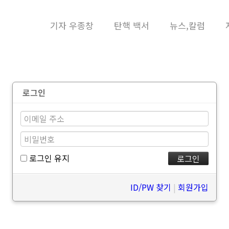
메뉴 건너뛰기
기자 우종창
탄핵 백서
뉴스,칼럼
로그인
로그인 유지
ID/PW 찾기
|
회원가입