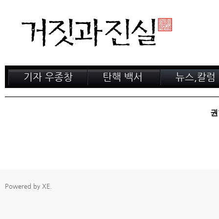
기자 우종창
탄핵 백서
뉴스,칼럼
저서 소개
거짓의 산
공지,새소식
감옥 이야기
법정 녹취록
정계 비화
권
인터뷰
전문가 칼럼
Powered by
XE
.