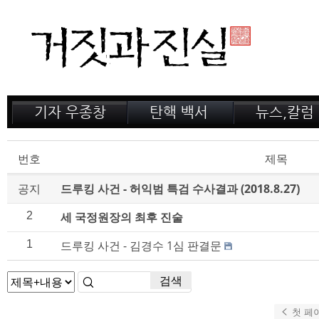
기자 우종창
탄핵 백서
뉴스,칼럼
저서 소개
거짓의 산
공지,새소식
감옥 이야기
법정 녹취록
정계 비화
번호
제목
인터뷰
전문가 칼럼
공지
드루킹 사건 - 허익범 특검 수사결과 (2018.8.27)
2
세 국정원장의 최후 진술
1
드루킹 사건 - 김경수 1심 판결문
검색
첫 페