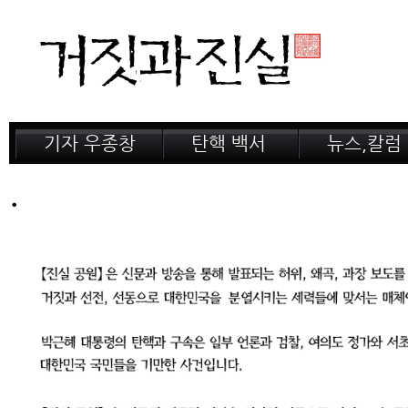
기자 우종창
탄핵 백서
뉴스,칼럼
저서 소개
거짓의 산
공지,새소식
.
감옥 이야기
법정 녹취록
정계 비화
인터뷰
전문가 칼럼