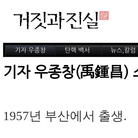
기자 우종창
탄핵 백서
뉴스,칼럼
저서 소개
거짓의 산
공지,새소식
감옥 이야기
법정 녹취록
정계 비화
기자 우종창(禹鍾昌) 
인터뷰
전문가 칼럼
1957년 부산에서 출생.