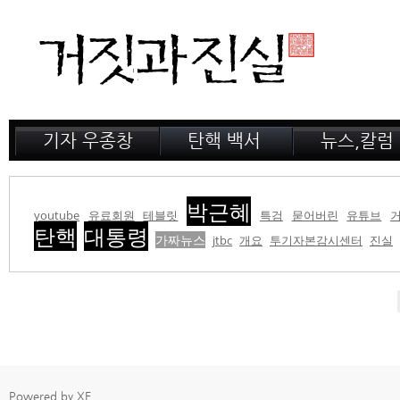
기자 우종창
탄핵 백서
뉴스,칼럼
저서 소개
거짓의 산
공지,새소식
감옥 이야기
법정 녹취록
정계 비화
박근혜
인터뷰
전문가 칼럼
youtube
유료회원
테블릿
특검
묻어버린
유튜브
탄핵
대통령
가짜뉴스
jtbc
개요
투기자본감시센터
진실
Powered by
XE
.