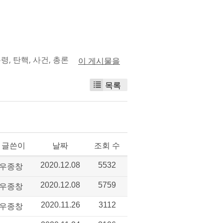
통령
,
탄핵
,
사건
,
총론
이 게시물을
목록
글쓴이
날짜
조회 수
우종창
2020.12.08
5532
우종창
2020.12.08
5759
우종창
2020.11.26
3112