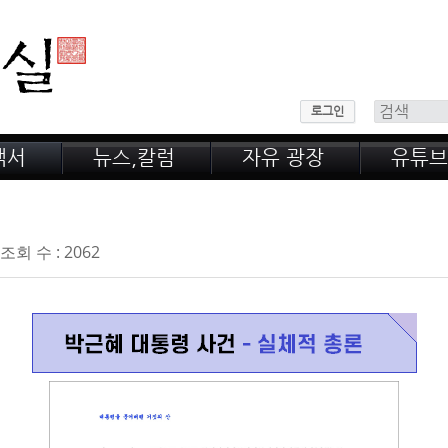
메뉴 건너뛰기
로그인
백서
뉴스,칼럼
자유 광장
유튜브
 산
공지,새소식
회원 게시판
녹취록
정계 비화
자유 게시판
전문가 칼럼
웃고 울고
조회 수 : 2062