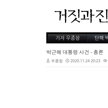
기자 우종창
탄핵 
저서 소개
거짓의
감옥 이야기
법정 
박근혜 대통령 사건 - 총론
인터뷰
우종창
2020.11.24 20:23