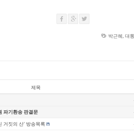
박근혜
,
대
제목
원 파기환송 판결문
 거짓의 산' 방송목록