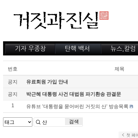
기자 우종창
탄핵 백서
뉴스,칼럼
저서 소개
거짓의 산
공지,새소식
감옥 이야기
법정 녹취록
정계 비화
번호
제목
인터뷰
전문가 칼럼
공지
유료회원 가입 안내
공지
박근혜 대통령 사건 대법원 파기환송 판결문
1
유튜브 '대통령을 묻어버린 거짓의 산' 방송목록
검색
첫 페