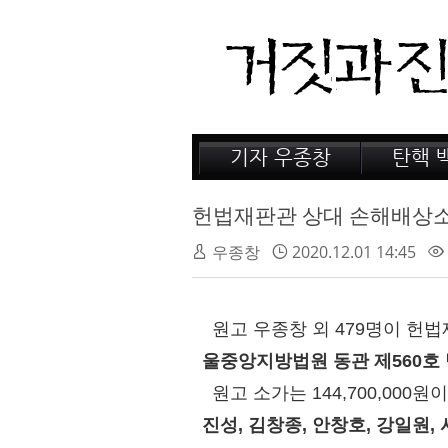
기자 우종창
탄핵 
저서 소개
거짓의
감옥 이야기
법정 
헌법재판관 상대 손해배상소
인터뷰
우종창
2020.12.01 14:45
원고 우종창 외 479명이 헌
울중앙지방법원 동관 제560호
원고 소가는 144,700,000원
진성, 김창종, 안창호, 강일원, 