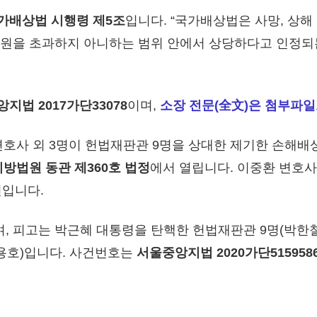
가배상법 시행령 제5조
입니다. “국가배상법은 사망, 상
만원을 초과하지 아니하는 범위 안에서 상당하다고 인정되
지법 2017가단33078
이며,
소장 전문(全文)은 첨부파
변호사 외 3명이 헌법재판관 9명을 상대한 제기한 손해배
앙지방법원 동관 제360호 법정
에서 열립니다. 이중환 변호
인입니다.
이며, 피고는 박근혜 대통령을 탄핵한 헌법재판관 9명(박한철
 조용호)입니다. 사건번호는
서울중앙지법 2020가단515958