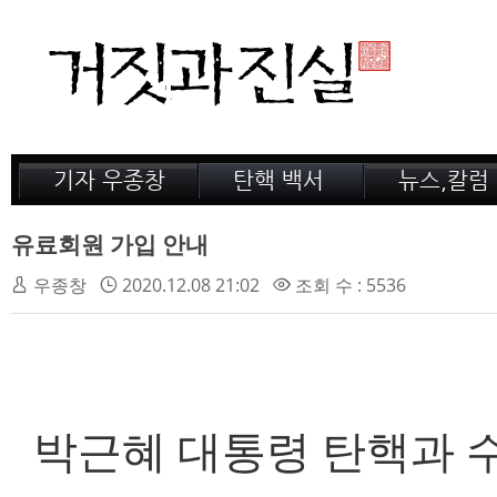
기자 우종창
탄핵 백서
뉴스,칼럼
저서 소개
거짓의 산
공지,새소식
감옥 이야기
법정 녹취록
정계 비화
유료회원 가입 안내
인터뷰
전문가 칼럼
우종창
2020.12.08 21:02
조회 수 : 5536
박근혜 대통령 탄핵과 수